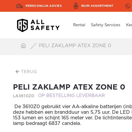
PERSOONLIJK ADVIES
RUIM ASSORTIMENT
Rental
Safety Services
Ke
PELI ZAKLAMP ATEX ZONE 0
TERUG
PELI ZAKLAMP ATEX ZONE 0
LA3610Z0
OP BESTELLING LEVERBAAR
De 3610Z0 gebruikt vier AA-alkaline batterijen (i
deze hebben een brandduur van 5,75 uur. De LED 
153 lumen en schijnt 165 meter ver. De lichtintensite
lamp bedraagt 6837 candela.