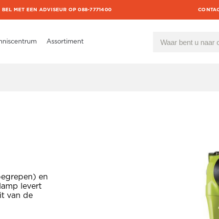
BEL MET EEN ADVISEUR OP 088-7771400
CONTA
nniscentrum
Assortiment
nbegrepen) en
lamp levert
it van de