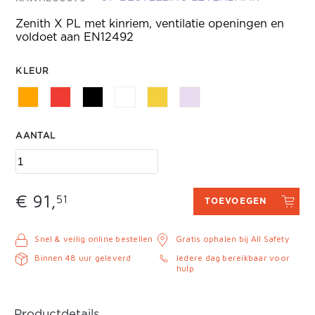
Zenith X PL met kinriem, ventilatie openingen en
voldoet aan EN12492
KLEUR
AANTAL
€ 91,
51
TOEVOEGEN
Snel & veilig online bestellen
Gratis ophalen bij All Safety
Binnen 48 uur geleverd
Iedere dag bereikbaar voor
hulp
Productdetails