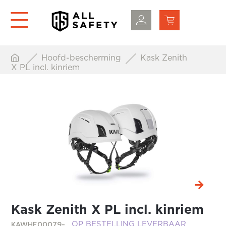
Hoofd-bescherming
Kask Zenith
X PL incl. kinriem
Kask Zenith X PL incl. kinriem
KAWHE00079-
OP BESTELLING LEVERBAAR