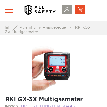
Ademhaling-gasdetectie
RKI GX-
3X Multigasmeter
RKI GX-3X Multigasmeter
IN5000
OP BESTELLING LEVERBAAR