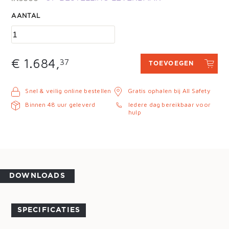
AANTAL
€ 1.
684,
37
TOEVOEGEN
Snel & veilig online bestellen
Gratis ophalen bij All Safety
Binnen 48 uur geleverd
Iedere dag bereikbaar voor
hulp
DOWNLOADS
SPECIFICATIES