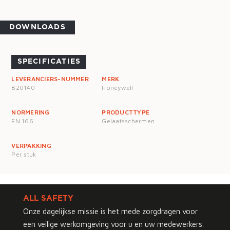
DOWNLOADS
SPECIFICATIES
LEVERANCIERS-NUMMER
MERK
820140
Honeywell
NORMERING
PRODUCTTYPE
EN 166
Gelaatsschermen
VERPAKKING
Per stuk
ALL SAFETY
Onze dagelijkse missie is het mede zorgdragen voor
een veilige werkomgeving voor u en uw medewerkers.