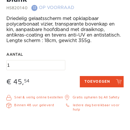
HS820140
OP VOORRAAD
13
Driedelig gelaatsscherm met opklapbaar
polycarbonaat vizier, transparante bovenkap en
kin, aanpasbare hoofdband met draaiknop,
antikras-coating en tevens anti-UV en antistatisch.
Lengte scherm : 18cm, gewicht 355g.
AANTAL
€ 45,
54
TOEVOEGEN
Snel & veilig online bestellen
Gratis ophalen bij All Safety
Binnen 48 uur geleverd
Iedere dag bereikbaar voor
hulp