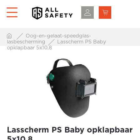
Oog-en-gelaat-speedglas-
lasbescherming
Lasscherm PS Baby
opklapbaar 5x10,8
Lasscherm PS Baby opklapbaar
5x10,8