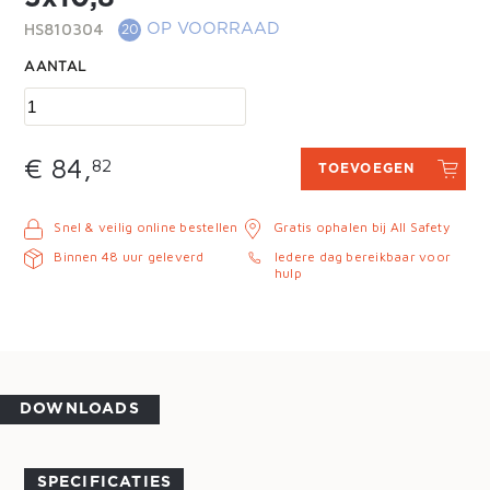
HS810304
OP VOORRAAD
20
AANTAL
€ 84,
82
TOEVOEGEN
Snel & veilig online bestellen
Gratis ophalen bij All Safety
Binnen 48 uur geleverd
Iedere dag bereikbaar voor
hulp
DOWNLOADS
SPECIFICATIES