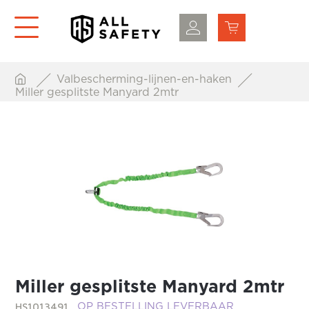
Valbescherming-lijnen-en-haken
Miller gesplitste Manyard 2mtr
Miller gesplitste Manyard 2mtr
HS1013491
OP BESTELLING LEVERBAAR