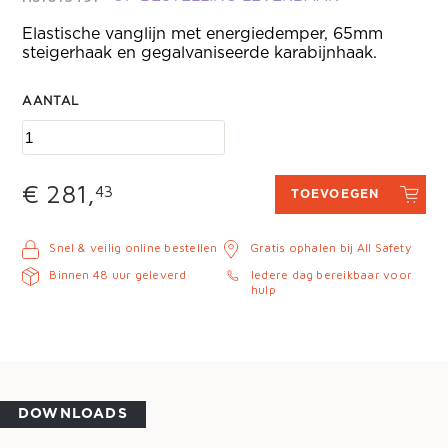
Elastische vanglijn met energiedemper, 65mm
steigerhaak en gegalvaniseerde karabijnhaak.
AANTAL
€ 281,
43
TOEVOEGEN
Snel & veilig online bestellen
Gratis ophalen bij All Safety
Binnen 48 uur geleverd
Iedere dag bereikbaar voor
hulp
DOWNLOADS