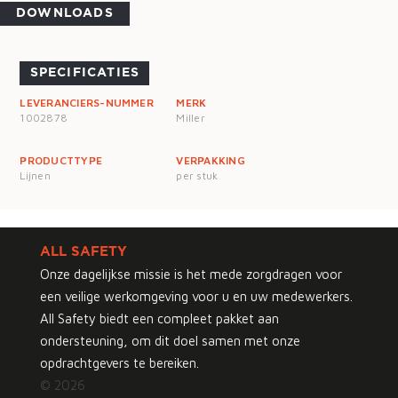
DOWNLOADS
SPECIFICATIES
LEVERANCIERS-NUMMER
MERK
1002878
Miller
PRODUCTTYPE
VERPAKKING
Lijnen
per stuk
ALL SAFETY
Onze dagelijkse missie is het mede zorgdragen voor
een veilige werkomgeving voor u en uw medewerkers.
All Safety biedt een compleet pakket aan
ondersteuning, om dit doel samen met onze
opdrachtgevers te bereiken.
© 2026