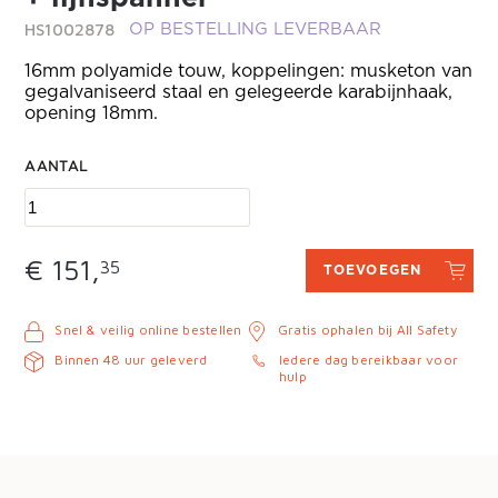
HS1002878
OP BESTELLING LEVERBAAR
16mm polyamide touw, koppelingen: musketon van
gegalvaniseerd staal en gelegeerde karabijnhaak,
opening 18mm.
AANTAL
€ 151,
35
TOEVOEGEN
Snel & veilig online bestellen
Gratis ophalen bij All Safety
Binnen 48 uur geleverd
Iedere dag bereikbaar voor
hulp