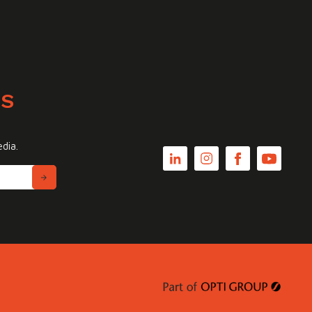
WS
edia.