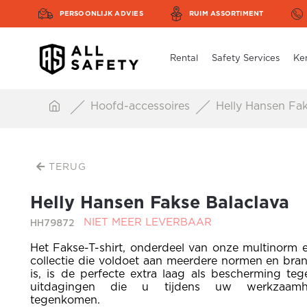
PERSOONLIJK ADVIES
RUIM ASSORTIMENT
Rental
Safety Services
Ke
Hoofd-accessoires
Helly Hansen Fak
TERUG
Helly Hansen Fakse Balaclava
HH79872
NIET MEER LEVERBAAR
Het Fakse-T-shirt, onderdeel van onze multinorm e
collectie die voldoet aan meerdere normen en bra
is, is de perfecte extra laag als bescherming teg
uitdagingen die u tijdens uw werkzaam
tegenkomen.