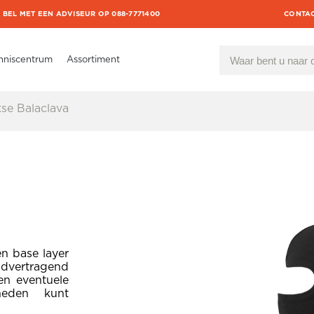
BEL MET EEN ADVISEUR OP 088-7771400
CONTA
nniscentrum
Assortiment
se Balaclava
n base layer
ndvertragend
en eventuele
heden kunt