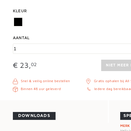
KLEUR
AANTAL
€ 23,
02
NIET MEER
Snel & veilig online bestellen
Gratis ophalen bij All
Binnen 48 uur geleverd
Iedere dag bereikbaa
DOWNLOADS
SP
MERK
Helly