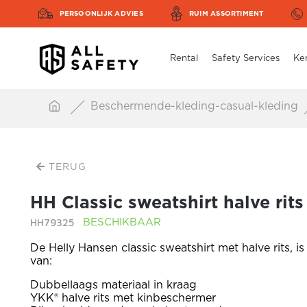
PERSOONLIJK ADVIES
RUIM ASSORTIMENT
Rental
Safety Services
Ke
Beschermende-kleding-casual-kleding
TERUG
HH Classic sweatshirt halve rits
HH79325
BESCHIKBAAR
De Helly Hansen classic sweatshirt met halve rits, is
van:
Dubbellaags materiaal in kraag
YKK® halve rits met kinbeschermer