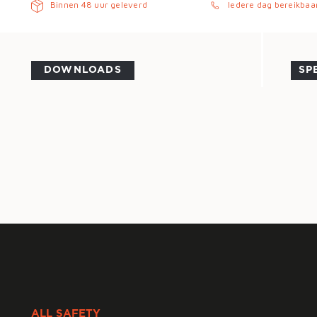
Binnen 48 uur geleverd
Iedere dag bereikbaa
DOWNLOADS
SP
ALL SAFETY