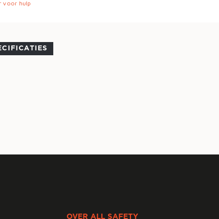
r voor hulp
ECIFICATIES
OVER ALL SAFETY