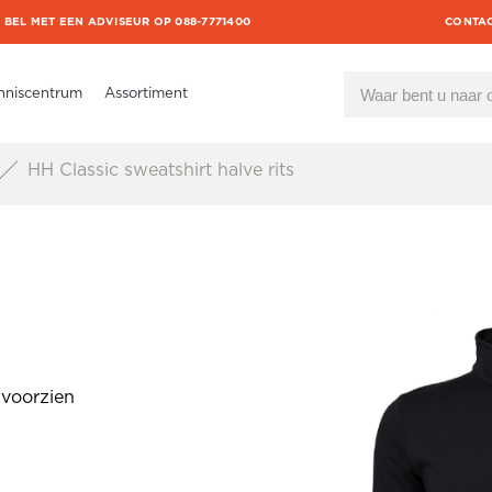
BEL MET EEN ADVISEUR OP 088-7771400
CONTA
nniscentrum
Assortiment
HH Classic sweatshirt halve rits
 voorzien