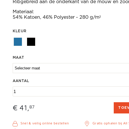
Ribgebreid aan de onderkant van de mouw en zo
Materiaal:
54% Katoen, 46% Polyester - 280 g/m²
KLEUR
MAAT
AANTAL
€ 41,
87
TOE
Snel & veilig online bestellen
Gratis ophalen bij All