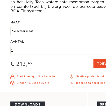
en het Helly Tech waterdichte membraan zorgen
en comfortabel blijft. Zorg voor de perfecte pas
BOA Fit-systeem.
MAAT
AANTAL
€ 212,
45
TOE
Snel & veilig online bestellen
Gratis ophalen bij All
Binnen 48 uur geleverd
Iedere dag bereikbaa
DOWNLOADS
SP