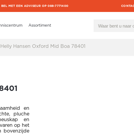
BEL MET EEN ADVISEUR OP 088-7771400
CONTA
nniscentrum
Assortiment
Helly Hansen Oxford Mid Boa 78401
78401
zaamheid en
hte, pluche
neuskap en
varen op het
n bovenzijde