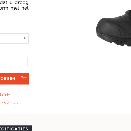
 dat u droog
vorm met het
VOEGEN
 Safety
r voor hulp
ECIFICATIES