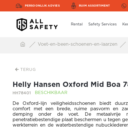
PERSOONLIJK ADVIES
RUIM ASSORTIMENT
Rental
Safety Services
Ke
Voet-en-been-schoenen-en-laarzen
TERUG
Helly Hansen Oxford Mid Boa 
HH78401
BESCHIKBAAR
De Oxford-lijn veiligheidsschoenen biedt duur
comfort met een brede, ruime pasvorm en zac
demping onder de voet. De metaalvrije 
penetratiebestendige plaat beschermen u tegen ge
werkterrein en de waterbestendige nubuckledere