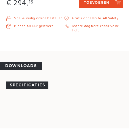
€ 294,
16
TOEVOEGEN
Snel & veilig online bestellen
Gratis ophalen bij All Safety
Binnen 48 uur geleverd
Iedere dag bereikbaar voor
hulp
DOWNLOADS
SPECIFICATIES