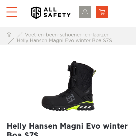
Voet-en-been-schoenen-en-laarzen
Helly Hansen Magni Evo winter Boa S7S
Helly Hansen Magni Evo winter
Boa S7S