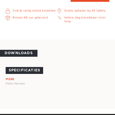
Snel & veilig online bestellen
Gratis ophalen bij All Safety
Binnen 48 uur geleverd
Iedere dag bereikbaar voor
hulp
DOWNLOADS
SPECIFICATIES
MERK
Helly Hansen