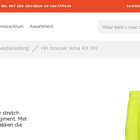
BEL MET EEN ADVISEUR OP 088-7771400
CONTA
nniscentrum
Assortiment
heidskleding
HH trouser Alna 4X HV
 stretch
egment. Met
akken die