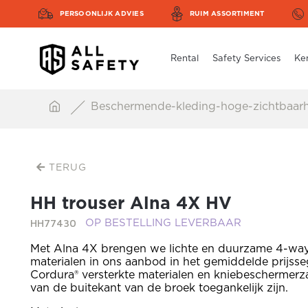
PERSOONLIJK ADVIES
RUIM ASSORTIMENT
Rental
Safety Services
Ke
Beschermende-kleding-hoge-zichtbaar
TERUG
HH trouser Alna 4X HV
HH77430
OP BESTELLING LEVERBAAR
Met Alna 4X brengen we lichte en duurzame 4-way
materialen in ons aanbod in het gemiddelde prijss
Cordura® versterkte materialen en kniebeschermerz
van de buitekant van de broek toegankelijk zijn.