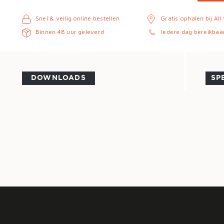
Snel & veilig online bestellen
Gratis ophalen bij All
Binnen 48 uur geleverd
Iedere dag bereikbaa
DOWNLOADS
SP