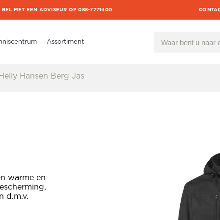
BEL MET EEN ADVISEUR OP 088-7771400
CONTA
nniscentrum
Assortiment
Helly Hansen Berg Jas
Een warme en
bescherming,
n d.m.v.