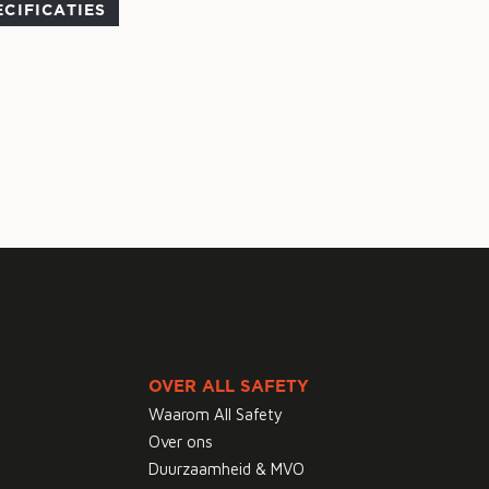
ECIFICATIES
OVER ALL SAFETY
Waarom All Safety
Over ons
Duurzaamheid & MVO