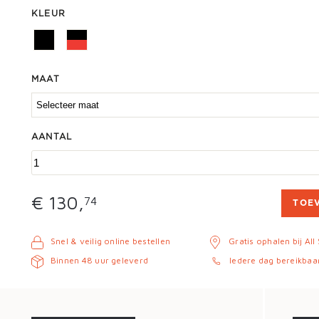
KLEUR
MAAT
AANTAL
€ 130,
74
TOE
Snel & veilig online bestellen
Gratis ophalen bij All
Binnen 48 uur geleverd
Iedere dag bereikbaa