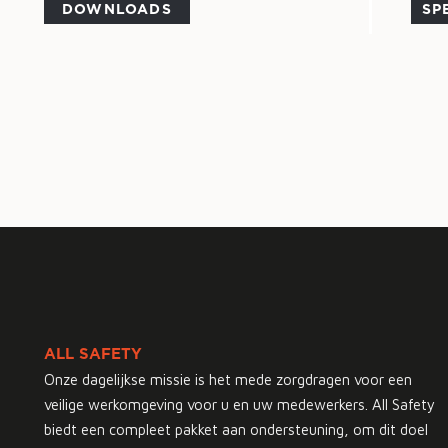
DOWNLOADS
SP
ALL SAFETY
Onze dagelijkse missie is het mede zorgdragen voor een
veilige werkomgeving voor u en uw medewerkers. All Safety
biedt een compleet pakket aan ondersteuning, om dit doel