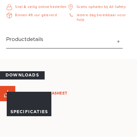
Snel & veilig online bestellen
Gratis ophalen bij All Safety
Binnen 48 uur geleverd
Iedere dag bereikbaar voor
hulp
Productdetails
DOWNLOADS
PRODUCT DATASHEET
SPECIFICATIES