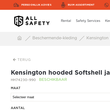
PERSOONLIJK ADVIES
RUIM ASSORTIMENT
Rental
Safety Services
Ke
Beschermende-kleding
Kensington h
TERUG
Kensington hooded Softshell j
HH74230-990
BESCHIKBAAR
MAAT
AANTAL