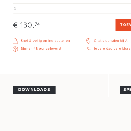
€ 130,
74
TOE
Snel & veilig online bestellen
Gratis ophalen bij All
Binnen 48 uur geleverd
Iedere dag bereikbaa
DOWNLOADS
SP