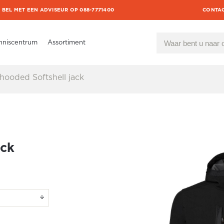
BEL MET EEN ADVISEUR OP 088-7771400
CONTA
nniscentrum
Assortiment
ooded Softshell jack
ack