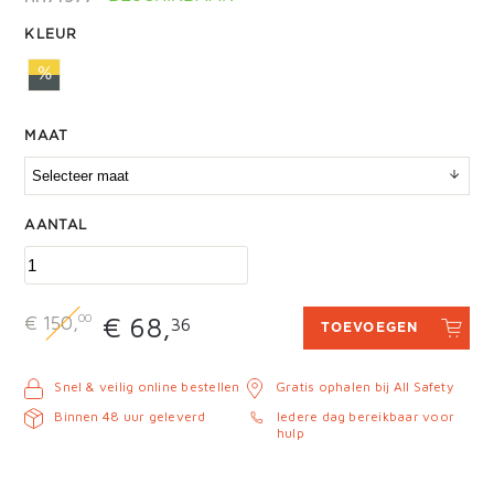
KLEUR
%
MAAT
AANTAL
00
€ 68,
€ 150,
36
TOEVOEGEN
Snel & veilig online bestellen
Gratis ophalen bij All Safety
Binnen 48 uur geleverd
Iedere dag bereikbaar voor
hulp