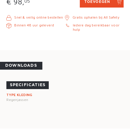
€ 98,
05
TOEVOEGEN
Snel & veilig online bestellen
Gratis ophalen bij All Safety
Binnen 48 uur geleverd
Iedere dag bereikbaar voor
hulp
DOWNLOADS
SPECIFICATIES
TYPE KLEDING
Regenjassen