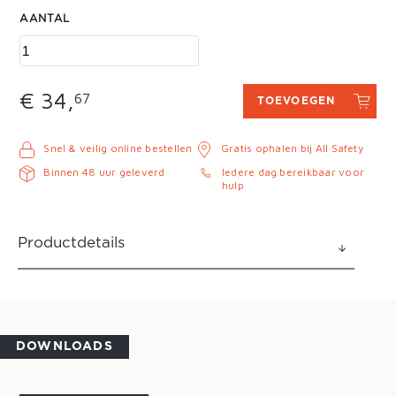
AANTAL
€ 34,
67
TOEVOEGEN
Snel & veilig online bestellen
Gratis ophalen bij All Safety
Binnen 48 uur geleverd
Iedere dag bereikbaar voor
hulp
Productdetails
DOWNLOADS