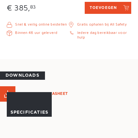
€ 385,
83
TOEVOEGEN
Snel & veilig online bestellen
Gratis ophalen bij All Safety
Binnen 48 uur geleverd
Iedere dag bereikbaar voor
hulp
DOWNLOADS
PRODUCT DATASHEET
SPECIFICATIES