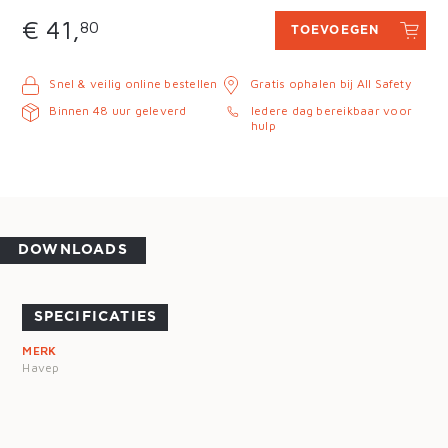
€ 41,
80
TOEVOEGEN
Snel & veilig online bestellen
Gratis ophalen bij All Safety
Binnen 48 uur geleverd
Iedere dag bereikbaar voor
hulp
DOWNLOADS
SPECIFICATIES
MERK
Havep