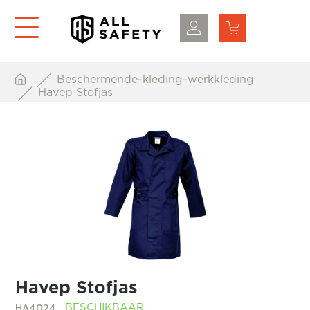
Beschermende-kleding-werkkleding
Havep Stofjas
Havep Stofjas
HA4024
BESCHIKBAAR