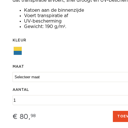
dat transpiratie afvoert, snel droogt en UV-besche
Katoen aan de binnenzijde
Voert transpiratie af
UV-bescherming
Gewicht: 190 g/m².
KLEUR
MAAT
AANTAL
€ 80,
98
TOE