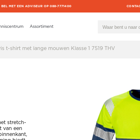
BEL MET EEN ADVISEUR OP 088-7771400
CONTA
nniscentrum
Assortiment
vis t-shirt met lange mouwen Klasse 1 7519 THV
et stretch-
t van een
binnenkant,