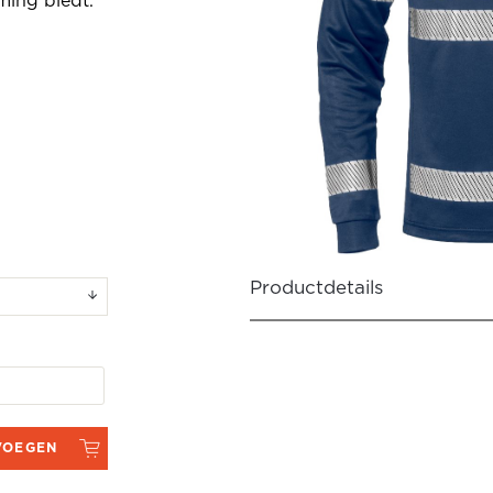
rming biedt.
Productdetails
VOEGEN