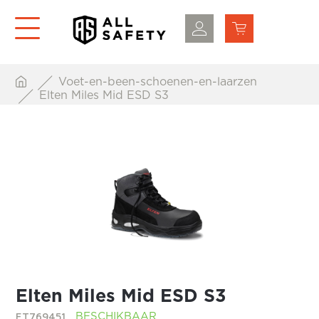
Voet-en-been-schoenen-en-laarzen
Elten Miles Mid ESD S3
Elten Miles Mid ESD S3
ET769451
BESCHIKBAAR