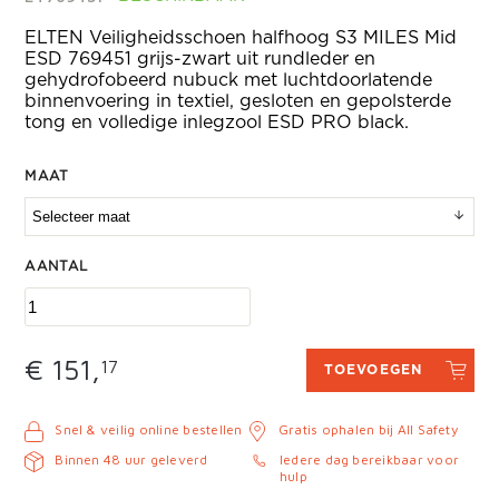
ELTEN Veiligheidsschoen halfhoog S3 MILES Mid
ESD 769451 grijs-zwart uit rundleder en
gehydrofobeerd nubuck met luchtdoorlatende
binnenvoering in textiel, gesloten en gepolsterde
tong en volledige inlegzool ESD PRO black.
MAAT
AANTAL
€ 151,
17
TOEVOEGEN
Snel & veilig online bestellen
Gratis ophalen bij All Safety
Binnen 48 uur geleverd
Iedere dag bereikbaar voor
hulp