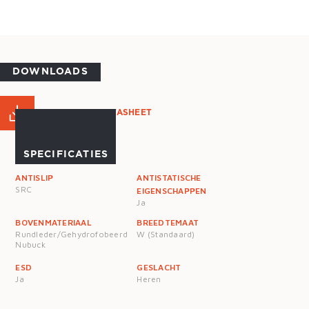
DOWNLOADS
PRODUCT DATASHEET
SPECIFICATIES
ANTISLIP
ANTISTATISCHE
SRC
EIGENSCHAPPEN
Ja
BOVENMATERIAAL
BREEDTEMAAT
Rundleder/Gehydrofobeerd
W (Standaard)
Nubuck
ESD
GESLACHT
Ja
Heren