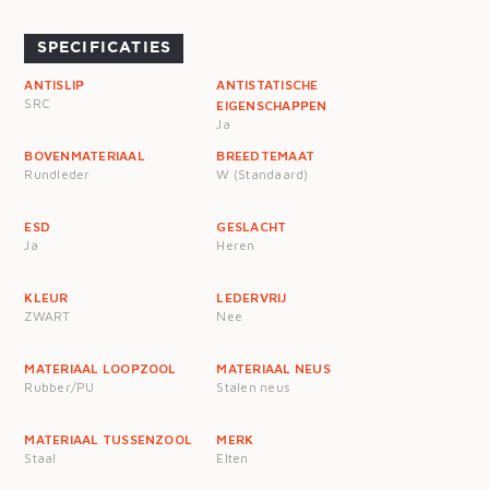
SPECIFICATIES
ANTISLIP
ANTISTATISCHE
SRC
EIGENSCHAPPEN
Ja
BOVENMATERIAAL
BREEDTEMAAT
Rundleder
W (Standaard)
ESD
GESLACHT
Ja
Heren
KLEUR
LEDERVRIJ
ZWART
Nee
MATERIAAL LOOPZOOL
MATERIAAL NEUS
Rubber/PU
Stalen neus
MATERIAAL TUSSENZOOL
MERK
Staal
Elten