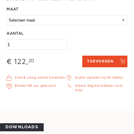
MAAT
AANTAL
€ 122,
20
TOEVOEGEN
Snel & veilig online bestellen
Gratis ophalen bij All Safety
Binnen 48 uur geleverd
Iedere dag bereikbaar voor
hulp
DOWNLOADS