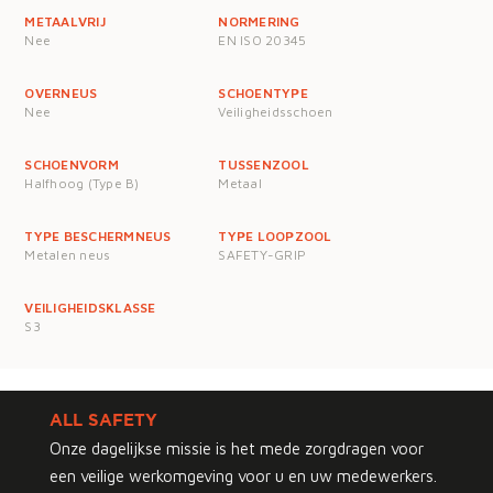
METAALVRIJ
NORMERING
Nee
EN ISO 20345
OVERNEUS
SCHOENTYPE
Nee
Veiligheidsschoen
SCHOENVORM
TUSSENZOOL
Halfhoog (Type B)
Metaal
TYPE BESCHERMNEUS
TYPE LOOPZOOL
Metalen neus
SAFETY-GRIP
VEILIGHEIDSKLASSE
S3
ALL SAFETY
Onze dagelijkse missie is het mede zorgdragen voor
een veilige werkomgeving voor u en uw medewerkers.