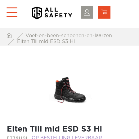
Voet-en-been-schoenen-en-laarzen
Elten Till mid ESD S3 HI
Elten Till mid ESD S3 HI
ET761191
OP BESTELLING LEVERBAAR