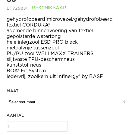
ET729831
BESCHIKBAAR
gehydrofobeerd microvezel/gehydrofobeerd
textiel CORDURA®
ademende binnenvoering van textiel
gepolsterde watertong
hele inlegzool ESD PRO black
metaalvrije tussenzool
PU/PU zool WELLMAXX TRAINERS
slijtvaste TPU-beschermneus
kunststof neus
BOA® Fit System
ledervrij, zoolkern uit Infinergy® by BASF
MAAT
AANTAL