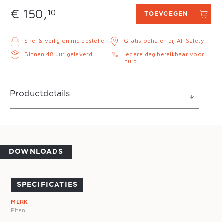
€ 150,
10
TOEVOEGEN
Snel & veilig online bestellen
Gratis ophalen bij All Safety
Binnen 48 uur geleverd
Iedere dag bereikbaar voor
hulp
Productdetails
DOWNLOADS
SPECIFICATIES
MERK
Elten