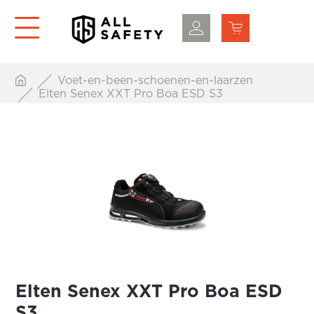
Voet-en-been-schoenen-en-laarzen
Elten Senex XXT Pro Boa ESD S3
Elten Senex XXT Pro Boa ESD
S3