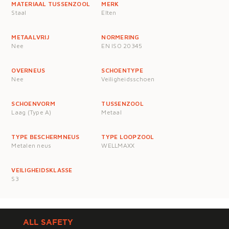
MATERIAAL TUSSENZOOL
MERK
Staal
Elten
METAALVRIJ
NORMERING
Nee
EN ISO 20345
OVERNEUS
SCHOENTYPE
Nee
Veiligheidsschoen
SCHOENVORM
TUSSENZOOL
Laag (Type A)
Metaal
TYPE BESCHERMNEUS
TYPE LOOPZOOL
Metalen neus
WELLMAXX
VEILIGHEIDSKLASSE
S3
ALL SAFETY