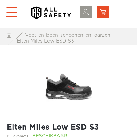
Voet-en-been-schoenen-en-laarzen
Elten Miles Low ESD S3
Elten Miles Low ESD S3
ET729451
BESCHIKBAAR