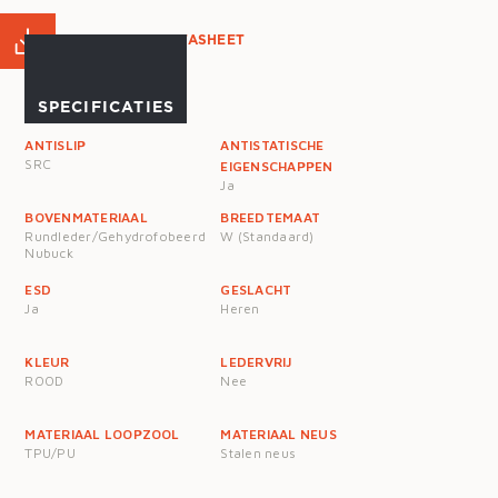
PRODUCT DATASHEET
SPECIFICATIES
ANTISLIP
ANTISTATISCHE
SRC
EIGENSCHAPPEN
Ja
BOVENMATERIAAL
BREEDTEMAAT
Rundleder/Gehydrofobeerd
W (Standaard)
Nubuck
ESD
GESLACHT
Ja
Heren
KLEUR
LEDERVRIJ
ROOD
Nee
MATERIAAL LOOPZOOL
MATERIAAL NEUS
TPU/PU
Stalen neus