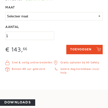
MAAT
AANTAL
€ 143,
66
TOEVOEGEN
Snel & veilig online bestellen
Gratis ophalen bij All Safety
Binnen 48 uur geleverd
Iedere dag bereikbaar voor
hulp
DOWNLOADS