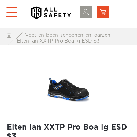
Voet-en-been-schoenen-en-laarzen
Elten Ian XXTP Pro Boa lg ESD S3
Elten Ian XXTP Pro Boa lg ESD
S3