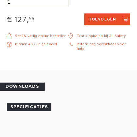
€ 127,
56
TOEVOEGEN
Snel & veilig online bestellen
Gratis ophalen bij All Safety
Binnen 48 uur geleverd
Iedere dag bereikbaar voor
hulp
DOWNLOADS
SPECIFICATIES