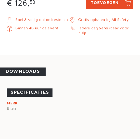
€ 126,
53
TOEVOEGEN
Snel & veilig online bestellen
Gratis ophalen bij All Safety
Binnen 48 uur geleverd
Iedere dag bereikbaar voor
hulp
DOWNLOADS
SPECIFICATIES
MERK
Elten