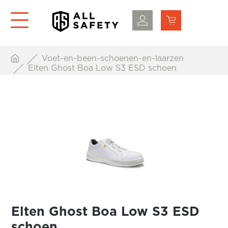
Voet-en-been-schoenen-en-laarzen
Elten Ghost Boa Low S3 ESD schoen
Elten Ghost Boa Low S3 ESD
schoen