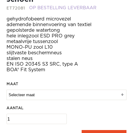
ET72081
OP BESTELLING LEVERBAAR
gehydrofobeerd microvezel
ademende binnenvoering van textiel
gepolsterde watertong
hele inlegzool ESD PRO grey
metaalvrije tussenzool
MONO-PU zool L10
slijtvaste beschermneus
stalen neus
EN ISO 20345 S3 SRC, type A
BOA® Fit System
MAAT
AANTAL