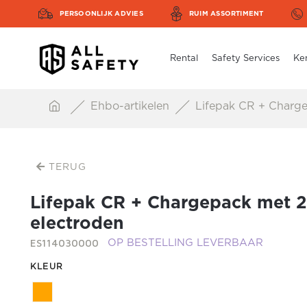
PERSOONLIJK ADVIES
RUIM ASSORTIMENT
Rental
Safety Services
Ke
Ehbo-artikelen
Lifepak CR + Charge
TERUG
Lifepak CR + Chargepack met 2
electroden
ES114030000
OP BESTELLING LEVERBAAR
KLEUR