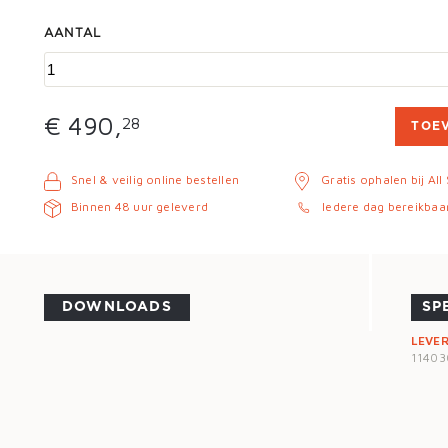
AANTAL
€ 490,
28
TOE
Snel & veilig online bestellen
Gratis ophalen bij All
Binnen 48 uur geleverd
Iedere dag bereikbaa
DOWNLOADS
SP
LEVE
1140