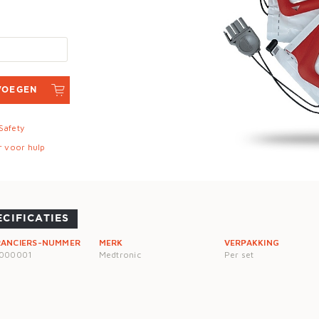
VOEGEN
 Safety
r voor hulp
ECIFICATIES
RANCIERS-NUMMER
MERK
VERPAKKING
3000001
Medtronic
Per set