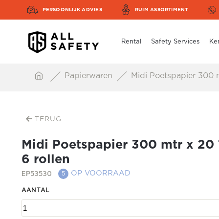
PERSOONLIJK ADVIES
RUIM ASSORTIMENT
Rental
Safety Services
Ke
Papierwaren
Midi Poetspapier 300 mt
TERUG
Midi Poetspapier 300 mtr x 20 
6 rollen
EP53530
OP VOORRAAD
5
AANTAL