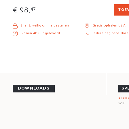
€ 98,
47
TOE
Snel & veilig online bestellen
Gratis ophalen bij All
Binnen 48 uur geleverd
Iedere dag bereikbaa
DOWNLOADS
SP
KLEU
WIT