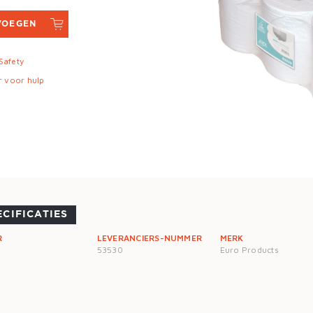
VOEGEN
 Safety
r voor hulp
ECIFICATIES
R
LEVERANCIERS-NUMMER
MERK
53530
Euro Products