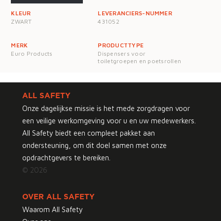
KLEUR
LEVERANCIERS-NUMMER
ZWART
431052
MERK
PRODUCTTYPE
Euro Products
Dispensers voor
toiletgroepen en poetsrollen
ALL SAFETY
Onze dagelijkse missie is het mede zorgdragen voor
een veilige werkomgeving voor u en uw medewerkers.
All Safety biedt een compleet pakket aan
ondersteuning, om dit doel samen met onze
opdrachtgevers te bereiken.
© 2026
OVER ALL SAFETY
Waarom All Safety