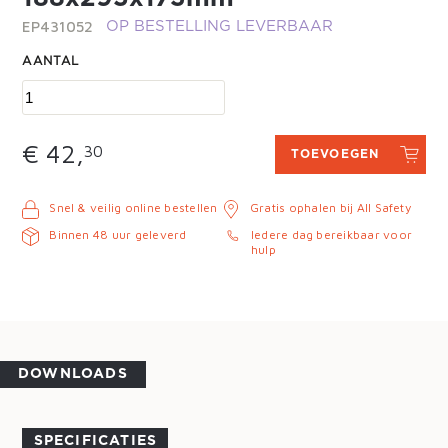
EP431052
OP BESTELLING LEVERBAAR
AANTAL
€ 42,
30
TOEVOEGEN
Snel & veilig online bestellen
Gratis ophalen bij All Safety
Binnen 48 uur geleverd
Iedere dag bereikbaar voor
hulp
DOWNLOADS
SPECIFICATIES