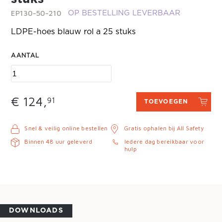
EP130-50-210
OP BESTELLING LEVERBAAR
LDPE-hoes blauw rol a 25 stuks
AANTAL
€ 124,
91
TOEVOEGEN
Snel & veilig online bestellen
Gratis ophalen bij All Safety
Binnen 48 uur geleverd
Iedere dag bereikbaar voor
hulp
DOWNLOADS