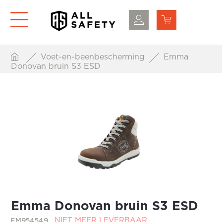
Voet-en-beenbescherming
Emma
Donovan bruin S3 ESD
Emma Donovan bruin S3 ESD
EM954549
NIET MEER LEVERBAAR