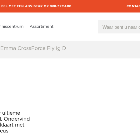
BEL MET EEN ADVISEUR OP 088-7771400
CONTA
nniscentrum
Assortiment
Emma CrossForce Fly lg D
r ultieme
l. Ondervind
 klaart met
neus