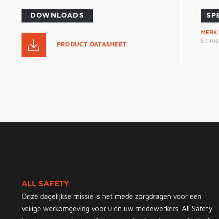
DOWNLOADS
SP
MERK
Emma
PRODUCT DATASHEET
ALL SAFETY
Onze dagelijkse missie is het mede zorgdragen voor een
veilige werkomgeving voor u en uw medewerkers. All Safety