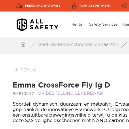
PERSOONLIJK ADVIES
RUIM ASSORTIMENT
Rental
Safety Services
Ke
Voet-en-been-schoenen-en-laarzen
TERUG
Emma CrossForce Fly lg D
EM810547
OP BESTELLING LEVERBAAR
Sportief, dynamisch, duurzaam en metaalvrij. Ervaa
grip dankzij de innovatieve Framework PU loopzoo
een onstuitbare bewegingsvrijheid terwijl u de klus
deze S3S veiligheidsschoenen met NANO carbon 