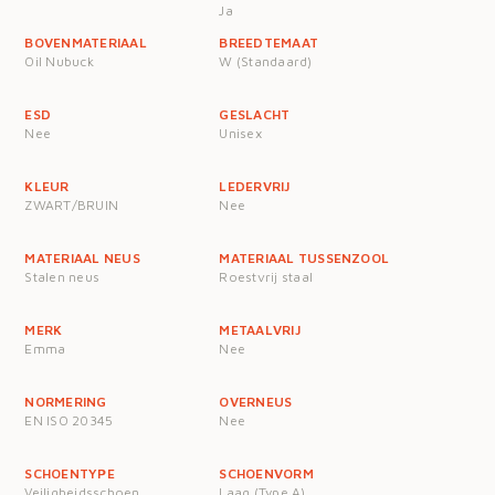
Ja
BOVENMATERIAAL
BREEDTEMAAT
Oil Nubuck
W (Standaard)
ESD
GESLACHT
Nee
Unisex
KLEUR
LEDERVRIJ
ZWART/BRUIN
Nee
MATERIAAL NEUS
MATERIAAL TUSSENZOOL
Stalen neus
Roestvrij staal
MERK
METAALVRIJ
Emma
Nee
NORMERING
OVERNEUS
EN ISO 20345
Nee
SCHOENTYPE
SCHOENVORM
Veiligheidsschoen
Laag (Type A)