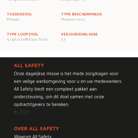
TUSSENZOOL
TYPE BESCHERMNEUS
Metaal
Metalen neus
TYPE LOOPZOOL
VEILIGHEIDSKLASSE
GripForce® Easy Twist
S3
ALL SAFETY
Onze dagelijkse missie is het mede zorgdragen voor
een veilige werkomgeving voor u en uw medewerkers.
All Safety biedt een compleet pakket aan
ondersteuning, om dit doel samen met onze
opdrachtgevers te bereiken.
© 2026
OVER ALL SAFETY
Waarom All Safety