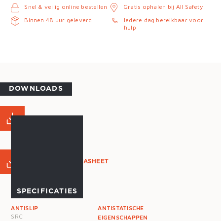
Snel & veilig online bestellen
Gratis ophalen bij All Safety
Binnen 48 uur geleverd
Iedere dag bereikbaar voor
hulp
DOWNLOADS
MAATTABEL
PRODUCT DATASHEET
SPECIFICATIES
ANTISLIP
ANTISTATISCHE
SRC
EIGENSCHAPPEN