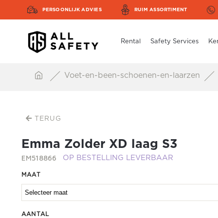
PERSOONLIJK ADVIES
RUIM ASSORTIMENT
Rental
Safety Services
Ke
Voet-en-been-schoenen-en-laarzen
TERUG
Emma Zolder XD laag S3
EM518866
OP BESTELLING LEVERBAAR
MAAT
AANTAL