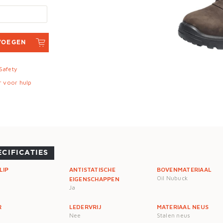
VOEGEN
 Safety
r voor hulp
ECIFICATIES
LIP
ANTISTATISCHE
BOVENMATERIAAL
Oil Nubuck
EIGENSCHAPPEN
Ja
R
LEDERVRIJ
MATERIAAL NEUS
Nee
Stalen neus