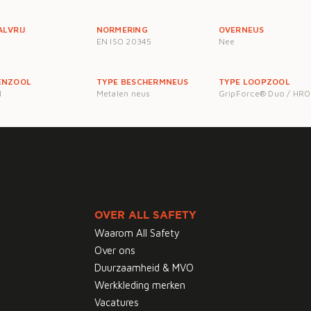
LVRIJ
NORMERING
OVERNEUS
EN ISO 20345
Nee
ENZOOL
TYPE BESCHERMNEUS
TYPE LOOPZOOL
l
Metalen neus
GripForce® Duo / HRO
OVER ALL SAFETY
Waarom All Safety
Over ons
Duurzaamheid & MVO
Werkkleding merken
Vacatures