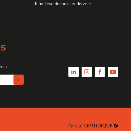
Klanttevredenheidsonderzoek
WS
edia.