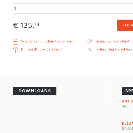
€ 135,
19
TOE
Snel & veilig online bestellen
Gratis ophalen bij All
Binnen 48 uur geleverd
Iedere dag bereikbaa
DOWNLOADS
SP
ANTIS
SRC
KLEU
BRUIN