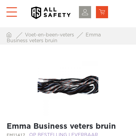
Voet-en-been-veters
Emma
Business veters bruin
Emma Business veters bruin
EM11417
OP BESTELLING LEVERBAAR