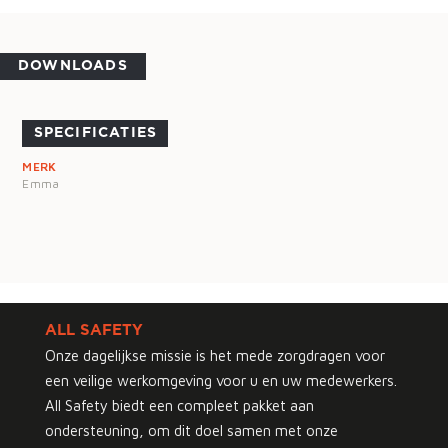
DOWNLOADS
SPECIFICATIES
MERK
Emma
ALL SAFETY
Onze dagelijkse missie is het mede zorgdragen voor
een veilige werkomgeving voor u en uw medewerkers.
All Safety biedt een compleet pakket aan
ondersteuning, om dit doel samen met onze