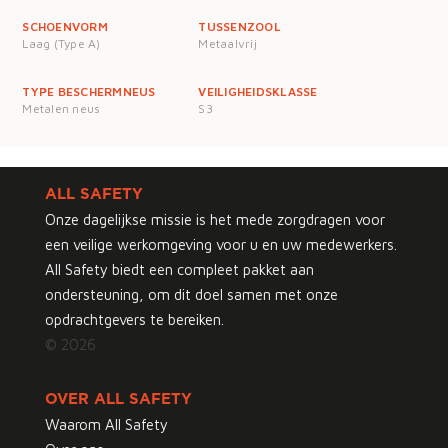
SCHOENVORM
TUSSENZOOL
Laag (Type A)
Metaalvrij
TYPE BESCHERMNEUS
VEILIGHEIDSKLASSE
Metalen neus
S3
ALL SAFETY
Onze dagelijkse missie is het mede zorgdragen voor
een veilige werkomgeving voor u en uw medewerkers.
All Safety biedt een compleet pakket aan
ondersteuning, om dit doel samen met onze
opdrachtgevers te bereiken.
© 2026
OVER ALL SAFETY
Waarom All Safety