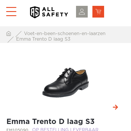
Voet-en-been-schoenen-en-laarzen
Emma Trento D laag S3
Emma Trento D laag S3
EM105090
OP BESTELLING LEVERBAAR