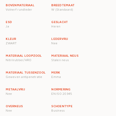
BOVENMATERIAAL
BREEDTEMAAT
Volnerf rundleder
W (Standaard)
ESD
GESLACHT
Ja
Heren
KLEUR
LEDERVRIJ
ZWART
Nee
MATERIAAL LOOPZOOL
MATERIAAL NEUS
Nitrilrubber/HRO
Stalen neus
MATERIAAL TUSSENZOOL
MERK
Geweven antipenetratie
Emma
METAALVRIJ
NORMERING
Nee
EN ISO 20345
OVERNEUS
SCHOENTYPE
Nee
Business