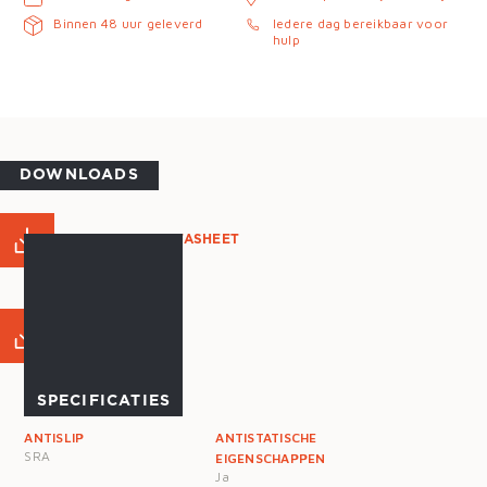
Binnen 48 uur geleverd
Iedere dag bereikbaar voor
hulp
DOWNLOADS
PRODUCT DATASHEET
MAATTABEL
SPECIFICATIES
ANTISLIP
ANTISTATISCHE
SRA
EIGENSCHAPPEN
Ja