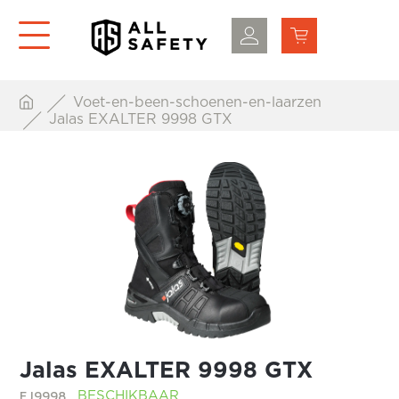
Voet-en-been-schoenen-en-laarzen
Jalas EXALTER 9998 GTX
Jalas EXALTER 9998 GTX
EJ9998
BESCHIKBAAR