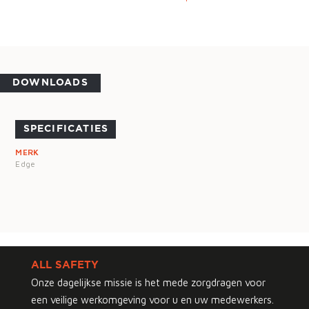
DOWNLOADS
SPECIFICATIES
MERK
Edge
ALL SAFETY
Onze dagelijkse missie is het mede zorgdragen voor
een veilige werkomgeving voor u en uw medewerkers.