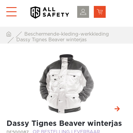
Beschermende-kleding-werkkleding
Dassy Tignes Beaver winterjas
Dassy Tignes Beaver winterjas
DE500087
OP BESTELLING LEVERBAAR