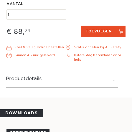
AANTAL
€ 88,
24
TOEVOEGEN
Snel & veilig online bestellen
Gratis ophalen bij All Safety
Binnen 48 uur geleverd
Iedere dag bereikbaar voor
hulp
Productdetails
DOWNLOADS