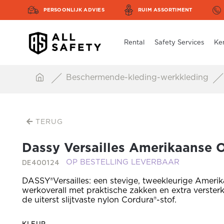
PERSOONLIJK ADVIES
RUIM ASSORTIMENT
Rental
Safety Services
Ke
Beschermende-kleding-werkkleding
TERUG
Dassy Versailles Amerikaanse O
DE400124
OP BESTELLING LEVERBAAR
DASSY®Versailles: een stevige, tweekleurige Ameri
werkoverall met praktische zakken en extra verster
de uiterst slijtvaste nylon Cordura®-stof.