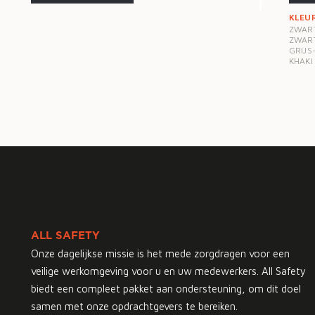
KLEU
ZWART
ZWAR
GRIJS
KHAKI
ALL SAFETY
Onze dagelijkse missie is het mede zorgdragen voor een
veilige werkomgeving voor u en uw medewerkers. All Safety
biedt een compleet pakket aan ondersteuning, om dit doel
samen met onze opdrachtgevers te bereiken.