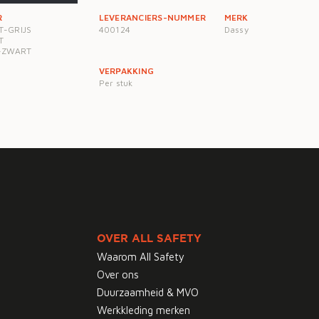
R
LEVERANCIERS-NUMMER
MERK
-GRIJS
400124
Dassy
T
-ZWART
VERPAKKING
Per stuk
OVER ALL SAFETY
Waarom All Safety
Over ons
Duurzaamheid & MVO
Werkkleding merken