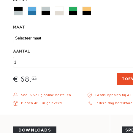
KLEUR
MAAT
AANTAL
€ 68,
63
TOE
Snel & veilig online bestellen
Gratis ophalen bij All
Binnen 48 uur geleverd
Iedere dag bereikbaa
DOWNLOADS
SP