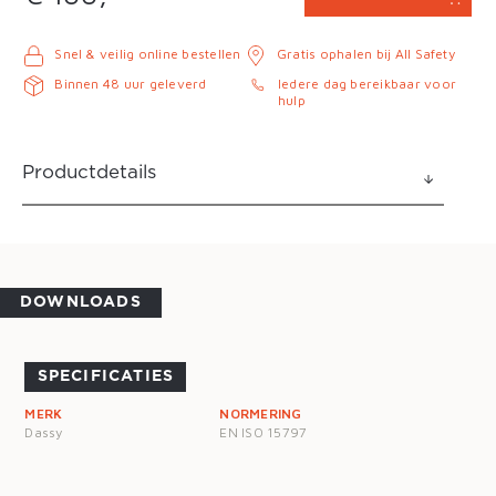
Snel & veilig online bestellen
Gratis ophalen bij All Safety
Binnen 48 uur geleverd
Iedere dag bereikbaar voor
hulp
Productdetails
DOWNLOADS
SPECIFICATIES
MERK
NORMERING
Dassy
EN ISO 15797