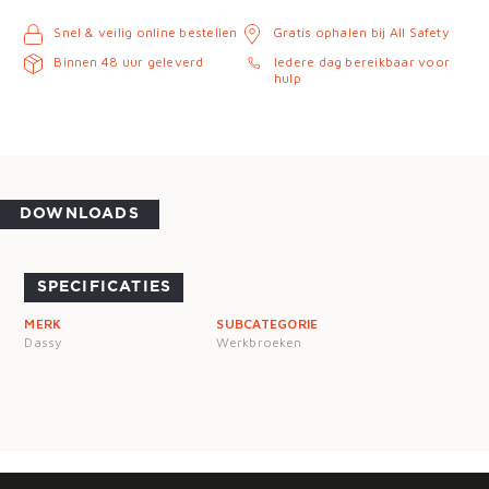
Snel & veilig online bestellen
Gratis ophalen bij All Safety
Binnen 48 uur geleverd
Iedere dag bereikbaar voor
hulp
DOWNLOADS
SPECIFICATIES
MERK
SUBCATEGORIE
Dassy
Werkbroeken