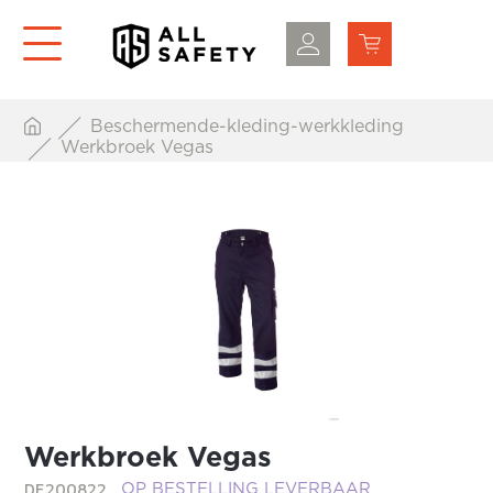
Beschermende-kleding-werkkleding
Werkbroek Vegas
Werkbroek Vegas
DE200822
OP BESTELLING LEVERBAAR