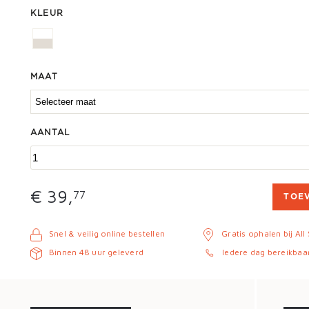
KLEUR
MAAT
AANTAL
€ 39,
77
TOE
Snel & veilig online bestellen
Gratis ophalen bij All
Binnen 48 uur geleverd
Iedere dag bereikbaa