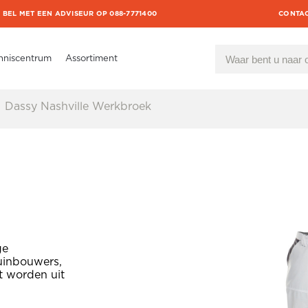
BEL MET EEN ADVISEUR OP 088-7771400
CONTA
nniscentrum
Assortiment
Dassy Nashville Werkbroek
ge
tuinbouwers,
t worden uit