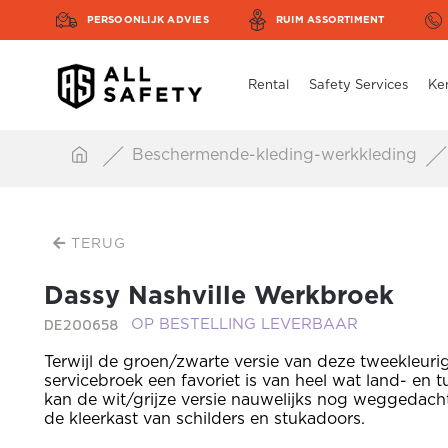
PERSOONLIJK ADVIES
RUIM ASSORTIMENT
Rental
Safety Services
Ke
Beschermende-kleding-werkkleding
TERUG
Dassy Nashville Werkbroek
DE200658
OP BESTELLING LEVERBAAR
Terwijl de groen/zwarte versie van deze tweekleuri
servicebroek een favoriet is van heel wat land- en 
kan de wit/grijze versie nauwelijks nog weggedach
de kleerkast van schilders en stukadoors.