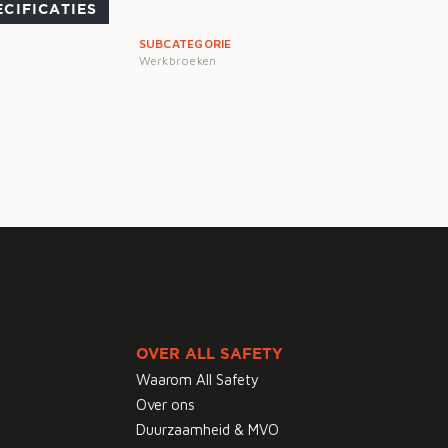
ECIFICATIES
SUBCATEGORIE
Werkbroeken
OVER ALL SAFETY
Waarom All Safety
Over ons
Duurzaamheid & MVO