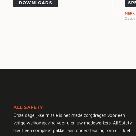
DOWNLOADS
SP
MERK
Dassy
ALL SAFETY
Onze dagelijkse missie is het mede zorgdragen voor een
veilige werkomgeving voor u en uw medewerkers. All Safety
biedt een compleet pakket aan ondersteuning, om dit doel