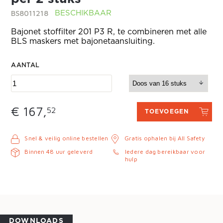
BS8011218
BESCHIKBAAR
Bajonet stoffilter 201 P3 R, te combineren met alle
BLS maskers met bajonetaansluiting.
AANTAL
€ 167,
52
TOEVOEGEN
Snel & veilig online bestellen
Gratis ophalen bij All Safety
Binnen 48 uur geleverd
Iedere dag bereikbaar voor
hulp
DOWNLOADS