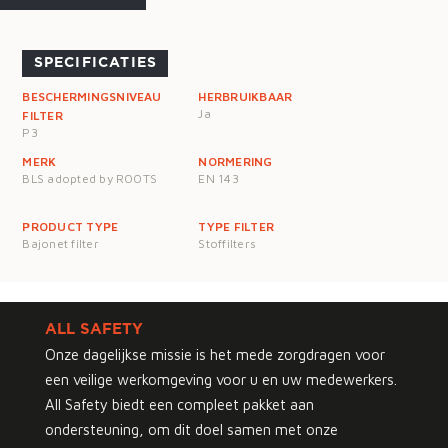
SPECIFICATIES
BESCHERMINGSNIVEAU
HERBRUIKBAAR
Ja
FILTER
P3
MERK
NORMERING
BLS adopted by ROOTS
EN 143
PRODUCT TYPE
TYPE FILTER
Bajonet filter
Stoffilters
ALL SAFETY
Onze dagelijkse missie is het mede zorgdragen voor
een veilige werkomgeving voor u en uw medewerkers.
All Safety biedt een compleet pakket aan
ondersteuning, om dit doel samen met onze