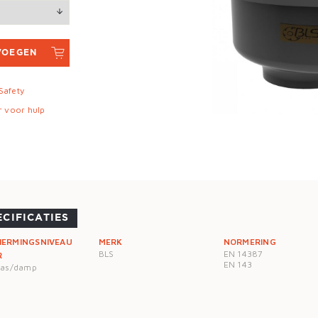
VOEGEN
 Safety
r voor hulp
ECIFICATIES
HERMINGSNIVEAU
MERK
NORMERING
BLS
EN 14387
R
EN 143
Gas/damp