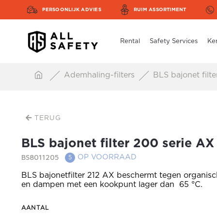
PERSOONLIJK ADVIES
RUIM ASSORTIMENT
Rental
Safety Services
Ke
Ademhaling-filters
BLS bajonet filte
TERUG
BLS bajonet filter 200 serie AX
BS8011205
OP VOORRAAD
5
BLS bajonetfilter 212 AX beschermt tegen organis
en dampen met een kookpunt lager dan 65 °C.
AANTAL