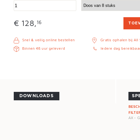
€ 128,
16
TOE
Snel & veilig online bestellen
Gratis ophalen bij All
Binnen 48 uur geleverd
Iedere dag bereikbaa
DOWNLOADS
SP
BESC
FILTE
AX - 