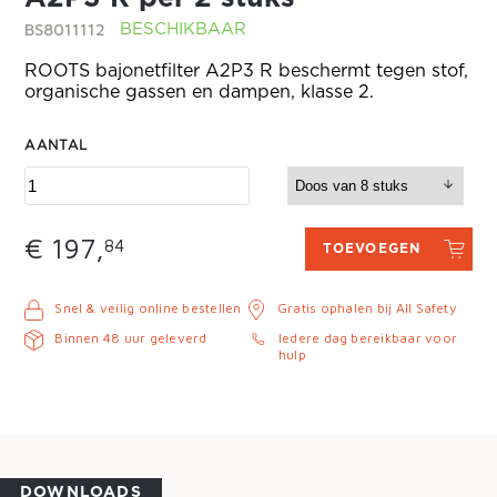
BS8011112
BESCHIKBAAR
ROOTS bajonetfilter A2P3 R beschermt tegen stof,
organische gassen en dampen, klasse 2.
AANTAL
€ 197,
84
TOEVOEGEN
Snel & veilig online bestellen
Gratis ophalen bij All Safety
Binnen 48 uur geleverd
Iedere dag bereikbaar voor
hulp
DOWNLOADS