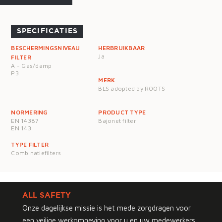
SPECIFICATIES
BESCHERMINGSNIVEAU
HERBRUIKBAAR
Ja
FILTER
A - Gas/damp
P3
MERK
BLS adopted by ROOTS
NORMERING
PRODUCT TYPE
EN 14387
Bajonet filter
EN 143
TYPE FILTER
Combinatiefilters
ALL SAFETY
Onze dagelijkse missie is het mede zorgdragen voor
een veilige werkomgeving voor u en uw medewerkers.