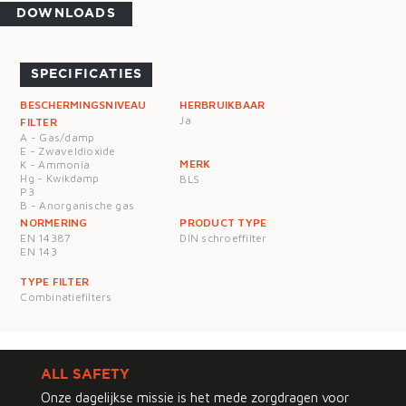
DOWNLOADS
SPECIFICATIES
BESCHERMINGSNIVEAU
HERBRUIKBAAR
Ja
FILTER
A - Gas/damp
E - Zwaveldioxide
MERK
K - Ammonia
Hg - Kwikdamp
BLS
P3
B - Anorganische gas
NORMERING
PRODUCT TYPE
EN 14387
DIN schroeffilter
EN 143
TYPE FILTER
Combinatiefilters
ALL SAFETY
Onze dagelijkse missie is het mede zorgdragen voor