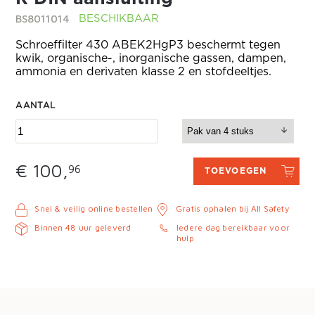
BS8011014
BESCHIKBAAR
Schroeffilter 430 ABEK2HgP3 beschermt tegen
kwik, organische-, inorganische gassen, dampen,
ammonia en derivaten klasse 2 en stofdeeltjes.
AANTAL
€ 100,
96
TOEVOEGEN
Snel & veilig online bestellen
Gratis ophalen bij All Safety
Binnen 48 uur geleverd
Iedere dag bereikbaar voor
hulp