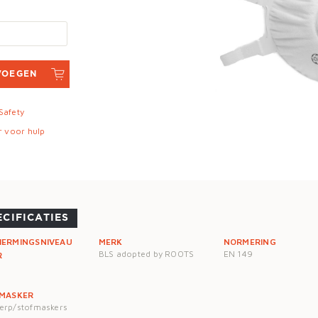
VOEGEN
 Safety
r voor hulp
ECIFICATIES
HERMINGSNIVEAU
MERK
NORMERING
BLS adopted by ROOTS
EN 149
R
 MASKER
rp/stofmaskers