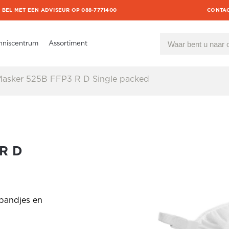
BEL MET EEN ADVISEUR OP 088-7771400
CONTA
nniscentrum
Assortiment
sker 525B FFP3 R D Single packed
R D
 bandjes en