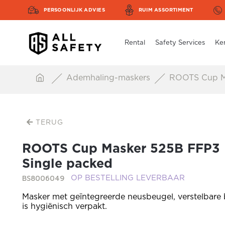
PERSOONLIJK ADVIES
RUIM ASSORTIMENT
Rental
Safety Services
Ke
Ademhaling-maskers
ROOTS Cup Ma
TERUG
ROOTS Cup Masker 525B FFP3 
Single packed
BS8006049
OP BESTELLING LEVERBAAR
Masker met geïntegreerde neusbeugel, verstelbare
is hygiënisch verpakt.