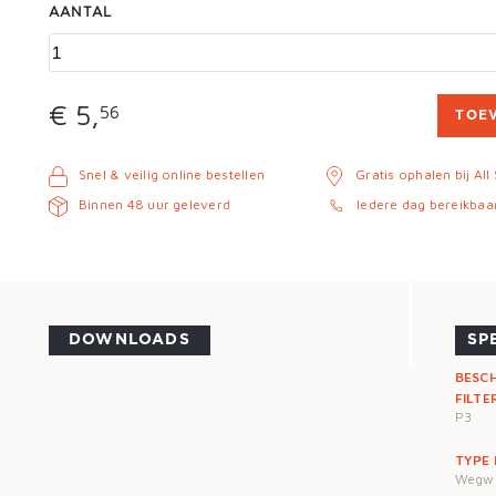
AANTAL
€ 5,
56
TOE
Snel & veilig online bestellen
Gratis ophalen bij All
Binnen 48 uur geleverd
Iedere dag bereikbaa
DOWNLOADS
SP
BESC
FILTE
P3
TYPE
Wegwe